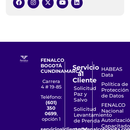
FENALCO
BOGOTÁ
Servicio
HABEAS
CUNDINAMARCA
al
Data
Cliente
Carrera
Política de
4 # 19-85
Solicitud
Protección
Paz y
de Datos
Teléfono:
Salvo
(601)
FENALCO
350
Solicitud
Nacional
0699
,
Levantamiento
opción 1
Autorizaci
de Prenda
Capacitado
servicioalcliente@fenalcobogota.co
PQRS