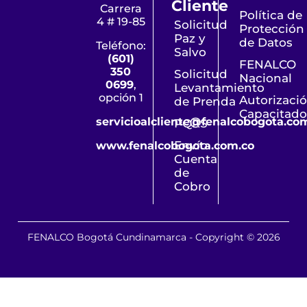
Cliente
Carrera
Política de
4 # 19-85
Solicitud
Protección
Paz y
de Datos
Teléfono:
Salvo
(601)
FENALCO
350
Solicitud
Nacional
0699
,
Levantamiento
opción 1
Autorizaci
de Prenda
Capacitado
servicioalcliente@fenalcobogota.co
PQRS
Envío
www.fenalcobogota.com.co
Cuenta
de
Cobro
FENALCO Bogotá Cundinamarca - Copyright © 2026