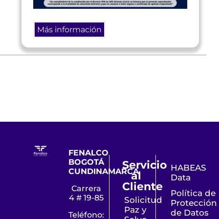
Más información
FENALCO
BOGOTÁ
Servicio
HABEAS
CUNDINAMARCA
al
Data
Cliente
Carrera
Política de
4 # 19-85
Solicitud
Protección
Paz y
de Datos
Teléfono: