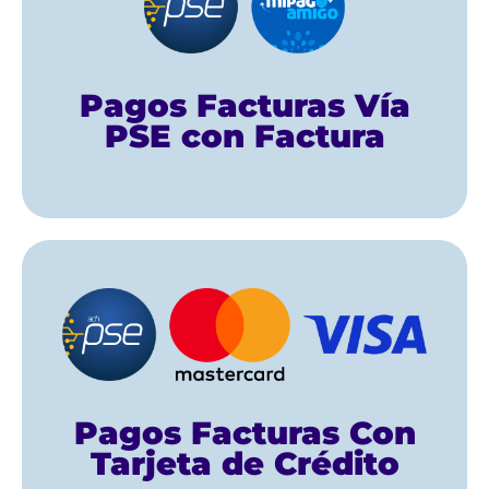
servicios.
Fenalco por cuota gremial y otros
Pagos Facturas Vía
paga aquí las facturas mensuales de
PSE con Factura
Si Eres Afiliado,
Pagar AQUÍ
Pagos Facturas Con
Tarjeta de Crédito