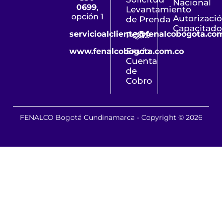
Nacional
0699
,
Levantamiento
opción 1
Autorizaci
de Prenda
Capacitado
servicioalcliente@fenalcobogota.co
PQRS
Envío
www.fenalcobogota.com.co
Cuenta
de
Cobro
FENALCO Bogotá Cundinamarca - Copyright © 2026