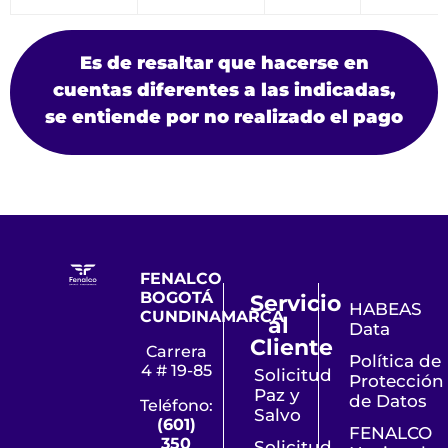
Es de resaltar que hacerse en
cuentas diferentes a las indicadas,
se entiende por no realizado el pago
FENALCO
BOGOTÁ
Servicio
HABEAS
CUNDINAMARCA
al
Data
Cliente
Carrera
Política de
4 # 19-85
Solicitud
Protección
Paz y
de Datos
Teléfono:
Salvo
(601)
FENALCO
350
Solicitud