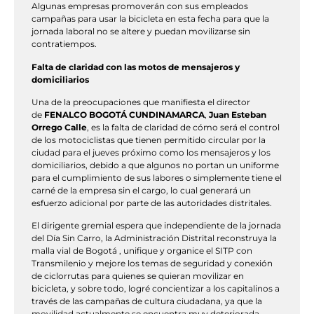
Algunas empresas promoverán con sus empleados
campañas para usar la bicicleta en esta fecha para que la
jornada laboral no se altere y puedan movilizarse sin
contratiempos.
Falta de claridad con las motos de mensajeros y
domiciliarios
Una de la preocupaciones que manifiesta el director
de
FENALCO BOGOTÁ CUNDINAMARCA
,
Juan Esteban
Orrego Calle
, es la falta de claridad de cómo será el control
de los motociclistas que tienen permitido circular por la
ciudad para el jueves próximo como los mensajeros y los
domiciliarios, debido a que algunos no portan un uniforme
para el cumplimiento de sus labores o simplemente tiene el
carné de la empresa sin el cargo, lo cual generará un
esfuerzo adicional por parte de las autoridades distritales.
El dirigente gremial espera que independiente de la jornada
del Día Sin Carro, la Administración Distrital reconstruya la
malla vial de Bogotá , unifique y organice el SITP con
Transmilenio y mejore los temas de seguridad y conexión
de ciclorrutas para quienes se quieran movilizar en
bicicleta, y sobre todo, logré concientizar a los capitalinos a
través de las campañas de cultura ciudadana, ya que la
movilidad actualmente se encuentra muy deteriorada.