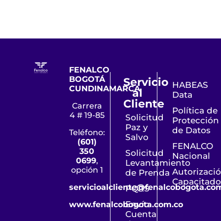
FENALCO
BOGOTÁ
Servicio
HABEAS
CUNDINAMARCA
al
Data
Cliente
Carrera
Política de
4 # 19-85
Solicitud
Protección
Paz y
de Datos
Teléfono:
Salvo
(601)
FENALCO
350
Solicitud
Nacional
0699
,
Levantamiento
opción 1
Autorizaci
de Prenda
Capacitado
servicioalcliente@fenalcobogota.co
PQRS
Envío
www.fenalcobogota.com.co
Cuenta