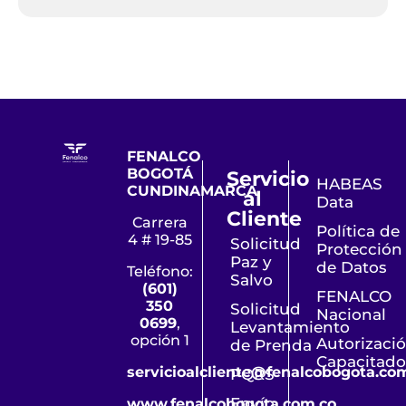
FENALCO
BOGOTÁ
Servicio
HABEAS
CUNDINAMARCA
al
Data
Cliente
Carrera
Política de
4 # 19-85
Solicitud
Protección
Paz y
de Datos
Teléfono:
Salvo
(601)
FENALCO
350
Solicitud
Nacional
0699
,
Levantamiento
opción 1
Autorizaci
de Prenda
Capacitado
servicioalcliente@fenalcobogota.co
PQRS
Envío
www.fenalcobogota.com.co