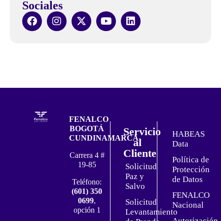
Sociales
FENALCO
BOGOTÁ
Servicio
HABEAS
CUNDINAMARCA
al
Data
Cliente
Carrera 4 #
Política de
19-85
Solicitud
Protección
Paz y
de Datos
Teléfono:
Salvo
(601) 350
FENALCO
0699
,
Solicitud
Nacional
opción 1
Levantamiento
Autorización