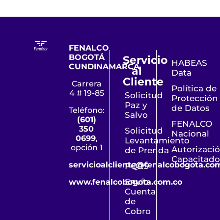
FENALCO
BOGOTÁ
Servicio
HABEAS
CUNDINAMARCA
al
Data
Cliente
Carrera
Política de
4 # 19-85
Solicitud
Protección
Paz y
de Datos
Teléfono:
Salvo
(601)
FENALCO
350
Solicitud
Nacional
0699
,
Levantamiento
opción 1
Autorizaci
de Prenda
Capacitado
servicioalcliente@fenalcobogota.co
PQRS
Envío
www.fenalcobogota.com.co
Cuenta
de
Cobro