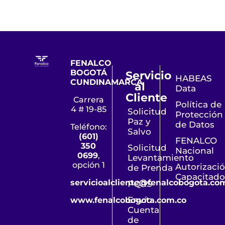
FENALCO
BOGOTÁ
Servicio
HABEAS
CUNDINAMARCA
al
Data
Cliente
Carrera
Política de
4 # 19-85
Solicitud
Protección
Paz y
de Datos
Teléfono:
Salvo
(601)
FENALCO
350
Solicitud
Nacional
0699
,
Levantamiento
opción 1
Autorizaci
de Prenda
Capacitado
servicioalcliente@fenalcobogota.co
PQRS
Envío
www.fenalcobogota.com.co
Cuenta
de