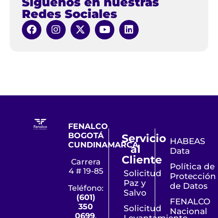
Síguenos en nuestras
Redes Sociales
FENALCO
BOGOTÁ
Servicio
HABEAS
CUNDINAMARCA
al
Data
Cliente
Carrera
Política de
4 # 19-85
Solicitud
Protección
Paz y
de Datos
Teléfono:
Salvo
(601)
FENALCO
350
Solicitud
Nacional
0699
,
Levantamiento