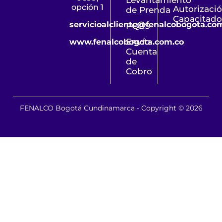
opción 1
Autorizaci
de Prenda
Capacitado
servicioalcliente@fenalcobogota.co
PQRS
Envío
www.fenalcobogota.com.co
Cuenta
de
Cobro
FENALCO Bogotá Cundinamarca - Copyright © 2026