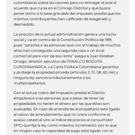
colombianas sobre las razones para no entregar el aval al
acuerdo que cursa en el Concejo Distrital y que busca
poner techo a la base gravable del impuesto predial que los
mismos contribuyentes han calificado de exagerado y
desmedido.
La posición de la actual administración genera una lucha
social y va en contra de la Constitución Política de 1991,
pues “sataniza a las personas que con el trabajo de muchos
años han conseguido una segunda casa o un local
comercial para vivir de esa renta” asegura Juan Esteban
Orrego, director ejecutivo de FENALCO BOGOTÁ
CUNDINAMARCA. La Carta Política Colombiana garantiza
y protege la propiedad privada (artículos 2, 51, 58, 60, 64) y
ninguna ley sanciona tributariamente a los
multipropietarios.
Con el actual cobro del impuesto predial el Distrito
empobrece a las personas que a pesar de tener las
propiedades no tienen el dinero por las que éstas son
avaluadas. En caso de arrendarlas el propietario está ligado
al canon de arrendamiento que no crece conforme al
avalúo catastral sino al índice de precios al consumidor
(IPC) que fija la ley como máximo incremento; por lo que
en ningún caso la capacidad de pago está ligado con la