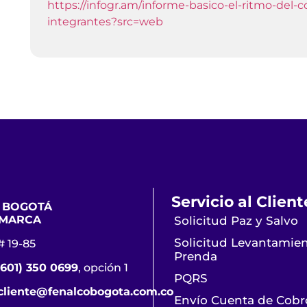
https://infogr.am/informe-basico-el-ritmo-del
integrantes?src=web
Servicio al Client
 BOGOTÁ
MARCA
Solicitud Paz y Salvo
Solicitud Levantamie
# 19-85
Prenda
(601) 350 0699
, opción 1
PQRS
lcliente@fenalcobogota.com.co
Envío Cuenta de Cobr