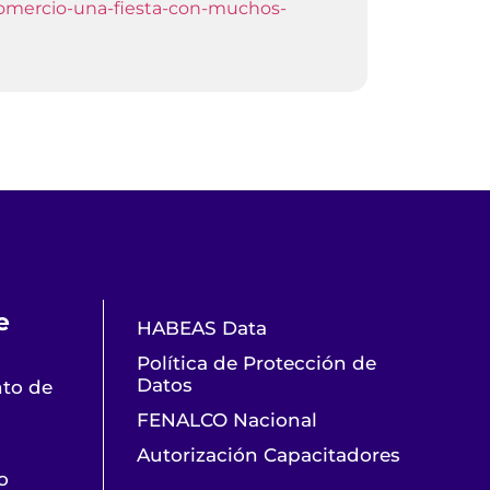
-comercio-una-fiesta-con-muchos-
e
HABEAS Data
Política de Protección de
Datos
nto de
FENALCO Nacional
Autorización Capacitadores
o