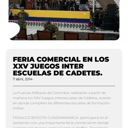
FERIA COMERCIAL EN LOS
XXV JUEGOS INTER
ESCUELAS DE CADETES.
7 abril, 2014
La Fuerzas Militares de Colombia, realizarán a partir de
mañana los XXV Juegos Interescuelas de Cadetes, evento
en donde compiten las diferentes escuelas de formación
militar.
FENALCO BOGOTÁ CUNDINAMARCA, participará en el
certamen con una importante feria comercial en donde
participarán marcas como Crepes & Waffles, Tecnología