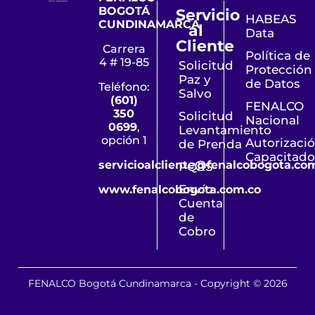
BOGOTÁ
Servicio
HABEAS
CUNDINAMARCA
al
Data
Cliente
Carrera
Política de
4 # 19-85
Solicitud
Protección
Paz y
de Datos
Teléfono:
Salvo
(601)
FENALCO
350
Solicitud
Nacional
0699
,
Levantamiento
opción 1
Autorizaci
de Prenda
Capacitado
servicioalcliente@fenalcobogota.co
PQRS
Envío
www.fenalcobogota.com.co
Cuenta
de
Cobro
FENALCO Bogotá Cundinamarca - Copyright © 2026