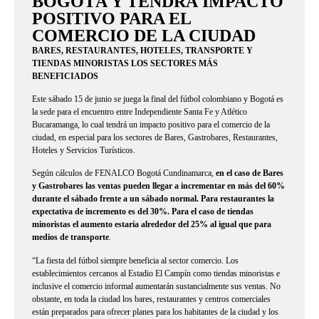
BOGOTÁ Y TENDRÁ IMPACTO
POSITIVO PARA EL
COMERCIO DE LA CIUDAD
BARES, RESTAURANTES, HOTELES, TRANSPORTE Y
TIENDAS MINORISTAS LOS SECTORES MÁS
BENEFICIADOS
Este sábado 15 de junio se juega la final del fútbol colombiano y Bogotá es
la sede para el encuentro entre Independiente Santa Fe y Atlético
Bucaramanga, lo cual tendrá un impacto positivo para el comercio de la
ciudad, en especial para los sectores de Bares, Gastrobares, Restaurantes,
Hoteles y Servicios Turísticos.
Según cálculos de FENALCO Bogotá Cundinamarca,
en el caso de Bares
y Gastrobares las ventas pueden llegar a incrementar en más del 60%
durante el sábado frente a un sábado normal. Para restaurantes la
expectativa de incremento es del 30%. Para el caso de tiendas
minoristas el aumento estaría alrededor del 25% al igual que para
medios de transporte
.
“La fiesta del fútbol siempre beneficia al sector comercio. Los
establecimientos cercanos al Estadio El Campín como tiendas minoristas e
inclusive el comercio informal aumentarán sustancialmente sus ventas. No
obstante, en toda la ciudad los bares, restaurantes y centros comerciales
están preparados para ofrecer planes para los habitantes de la ciudad y los