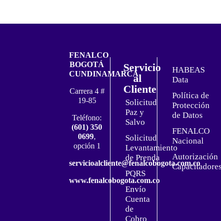
FENALCO
BOGOTÁ
Servicio
HABEAS
CUNDINAMARCA
al
Data
Cliente
Carrera 4 #
Política de
19-85
Solicitud
Protección
Paz y
de Datos
Teléfono:
Salvo
(601) 350
FENALCO
0699
,
Solicitud
Nacional
opción 1
Levantamiento
Autorización
de Prenda
servicioalcliente@fenalcobogota.com.co
Capacitadore
PQRS
www.fenalcobogota.com.co
Envío
Cuenta
de
Cobro