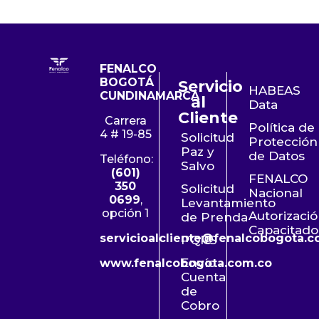
FENALCO
BOGOTÁ
Servicio
HABEAS
CUNDINAMARCA
al
Data
Cliente
Carrera
Política de
4 # 19-85
Solicitud
Protección
Paz y
de Datos
Teléfono:
Salvo
(601)
FENALCO
350
Solicitud
Nacional
0699
,
Levantamiento
opción 1
Autorizaci
de Prenda
Capacitado
servicioalcliente@fenalcobogota.c
PQRS
Envío
www.fenalcobogota.com.co
Cuenta
de
Cobro