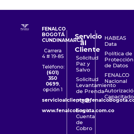
FENALCO
BOGOTÁ
Servicio
HABEAS
CUNDINAMARCA
al
Data
Cliente
Carrera
Política de
4 # 19-85
Solicitud
Protección
Paz y
de Datos
Teléfono:
Salvo
(601)
FENALCO
350
Solicitud
Nacional
0699
,
Levantamiento
opción 1
Autorizaci
de Prenda
Capacitado
servicioalcliente@fenalcobogota.c
PQRS
Envío
www.fenalcobogota.com.co
Cuenta
de
Cobro