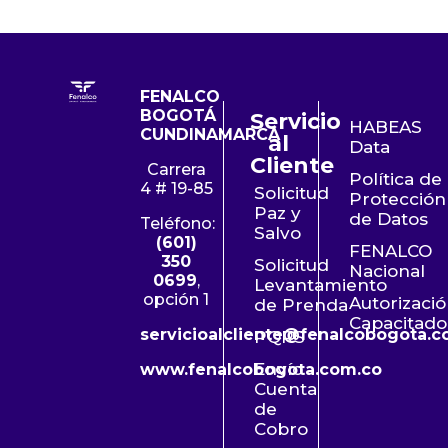
FENALCO
BOGOTÁ
Servicio
HABEAS
CUNDINAMARCA
al
Data
Cliente
Carrera
Política de
4 # 19-85
Solicitud
Protección
Paz y
de Datos
Teléfono:
Salvo
(601)
FENALCO
350
Solicitud
Nacional
0699
,
Levantamiento
opción 1
Autorizaci
de Prenda
Capacitado
servicioalcliente@fenalcobogota.c
PQRS
Envío
www.fenalcobogota.com.co
Cuenta
de
Cobro