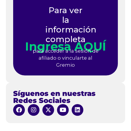
Para ver
la
información
completa
Ingresa AQUÍ
para acceder a la sesión de
afiliado o vincularte al
Gremio
Síguenos en nuestras
Redes Sociales