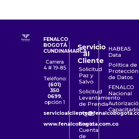
FENALCO
BOGOTÁ
Servicio
HABEAS
CUNDINAMARCA
al
Data
Cliente
Carrera
Política de
4 # 19-85
Solicitud
Protección
Paz y
de Datos
Teléfono:
Salvo
(601)
FENALCO
350
Solicitud
Nacional
0699
,
Levantamiento
opción 1
Autorizaci
de Prenda
Capacitado
servicioalcliente@fenalcobogota.c
PQRS
Envío
www.fenalcobogota.com.co
Cuenta
de