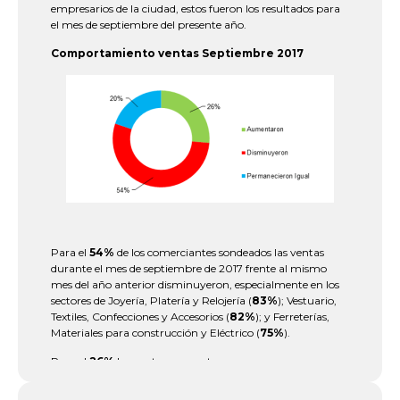
empresarios de la ciudad, estos fueron los resultados para
el mes de septiembre del presente año.
Comportamiento ventas Septiembre 2017
Para el
54%
de los comerciantes sondeados las ventas
durante el mes de septiembre de 2017 frente al mismo
mes del año anterior disminuyeron, especialmente en los
sectores de Joyería, Platería y Relojería (
83%
); Vestuario,
Textiles, Confecciones y Accesorios (
82%
); y Ferreterías,
Materiales para construcción y Eléctrico (
75%
).
Para el
26%
las ventas aumentaron y para
el
20%
permanecieron igual. Para los comerciantes que
reportaron aumento en sus ventas, el incremento