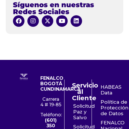
Síguenos en nuestras
promedio es de un
12%
, para los que mencionaron
disminución, ésta fue del
25%
.
Redes Sociales
Comportamiento de ventas por sector
Septiembre 2017
FENALCO
BOGOTÁ
Servicio
HABEAS
CUNDINAMARCA
al
Data
Cliente
Datos Oficiales
Carrera
Política de
4 # 19-85
Solicitud
Protección
Paz y
de Datos
Teléfono:
Salvo
(601)
FENALCO
350
Solicitud
Nacional