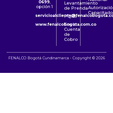
0699
,
Levantamiento
opción 1
Autorizaci
de Prenda
Capacitado
servicioalcliente@fenalcobogota.c
PQRS
Envío
www.fenalcobogota.com.co
Cuenta
de
Cobro
FENALCO Bogotá Cundinamarca - Copyright © 2026
Según el Dane para el mes de Septiembre de 2017 el Índice
de Precios al Consumidor presentó una variación
de
0,04%
.
A nivel nacional los sectores de mayor variación fueron
Vivienda (
0,34%
) y Educación (
0,30%
); mientras que
sectores como Alimentos (
-0,40
) y Diversión (
-0,32
)
fueron los de menor variación. La variación de los precios
en Bogotá fue de (
0,00%
), por debajo de la nacional.