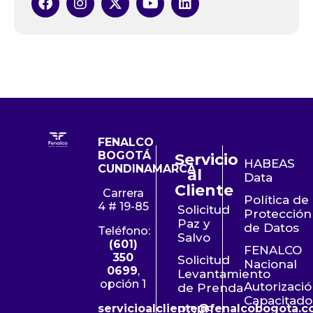
FENALCO
BOGOTÁ
Servicio
HABEAS
CUNDINAMARCA
al
Data
Cliente
Carrera
Política de
4 # 19-85
Solicitud
Protección
Paz y
de Datos
Teléfono:
Salvo
(601)
FENALCO
350
Solicitud
Nacional
0699
,
Levantamiento
opción 1
Autorizaci
de Prenda
Capacitado
servicioalcliente@fenalcobogota.c
PQRS