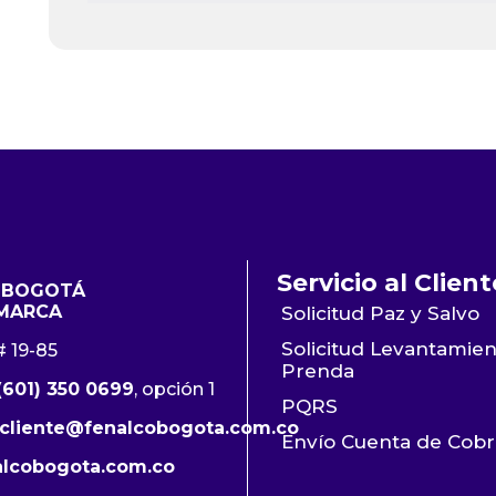
Servicio al Client
 BOGOTÁ
MARCA
Solicitud Paz y Salvo
Solicitud Levantamie
# 19-85
Prenda
(601) 350 0699
, opción 1
PQRS
lcliente@fenalcobogota.com.co
Envío Cuenta de Cob
lcobogota.com.co