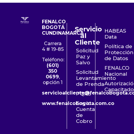
FENALCO
BOGOTÁ
Servicio
HABEAS
CUNDINAMARCA
al
Data
Cliente
Carrera
Política de
4 # 19-85
Solicitud
Protección
Paz y
de Datos
Teléfono:
Salvo
(601)
FENALCO
350
Solicitud
Nacional
0699
,
Levantamiento
opción 1
Autorizaci
de Prenda
Capacitado
servicioalcliente@fenalcobogota.c
PQRS
Envío
www.fenalcobogota.com.co
Cuenta
de
Cobro