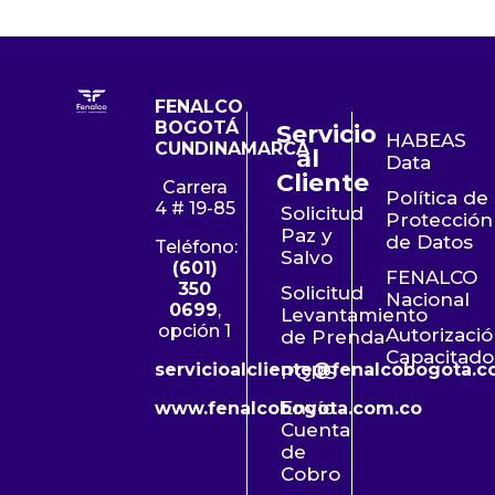
FENALCO
BOGOTÁ
Servicio
HABEAS
CUNDINAMARCA
al
Data
Cliente
Carrera
Política de
4 # 19-85
Solicitud
Protección
Paz y
de Datos
Teléfono:
Salvo
(601)
FENALCO
350
Solicitud
Nacional
0699
,
Levantamiento
opción 1
Autorizaci
de Prenda
Capacitado
servicioalcliente@fenalcobogota.c
PQRS
Envío
www.fenalcobogota.com.co
Cuenta
de
Cobro