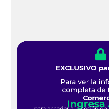
EXCLUSIVO para
Para ver la i
completa de
Comerc
Ingresa
para acceder a la sesión de a