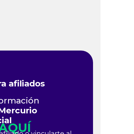
 afiliados
nformación
Mercurio
ial
 AQUÍ
filiado o vincularte al