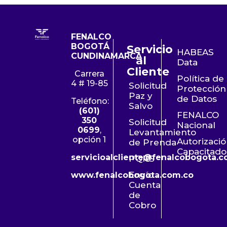
FENALCO
BOGOTÁ
Servicio
HABEAS
CUNDINAMARCA
al
Data
Cliente
Carrera
Política de
4 # 19-85
Solicitud
Protección
Paz y
de Datos
Teléfono:
Salvo
(601)
FENALCO
350
Solicitud
Nacional
0699
,
Levantamiento
opción 1
Autorizaci
de Prenda
Capacitado
servicioalcliente@fenalcobogota.c
PQRS
Envío
www.fenalcobogota.com.co
Cuenta
de
Cobro