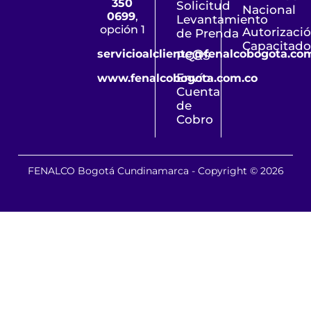
350
Solicitud
Nacional
0699
,
Levantamiento
opción 1
Autorizaci
de Prenda
Capacitado
servicioalcliente@fenalcobogota.co
PQRS
Envío
www.fenalcobogota.com.co
Cuenta
de
Cobro
FENALCO Bogotá Cundinamarca - Copyright © 2026