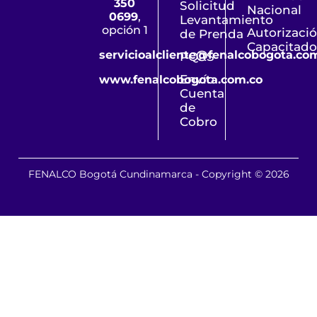
350
Solicitud
Nacional
0699
,
Levantamiento
opción 1
Autorizaci
de Prenda
Capacitado
servicioalcliente@fenalcobogota.co
PQRS
Envío
www.fenalcobogota.com.co
Cuenta
de
Cobro
FENALCO Bogotá Cundinamarca - Copyright © 2026