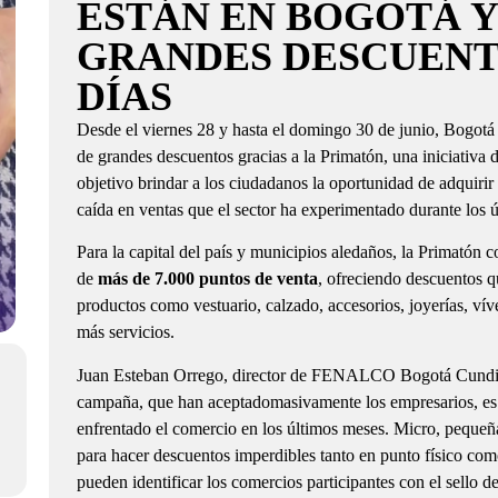
ESTÁN EN BOGOTÁ 
GRANDES DESCUENT
DÍAS
Desde el viernes 28 y hasta el domingo 30 de junio, Bogotá 
de grandes descuentos gracias a la Primatón, una iniciativa 
objetivo brindar a los ciudadanos la oportunidad de adquirir 
caída en ventas que el sector ha experimentado durante los 
Para la capital del país y municipios aledaños, la Primatón c
de
más de 7.000 puntos de venta
, ofreciendo descuentos q
productos como vestuario, calzado, accesorios, joyerías, vív
más servicios.
Juan Esteban Orrego, director de FENALCO Bogotá Cundin
campaña, que han aceptadomasivamente los empresarios, es 
enfrentado el comercio en los últimos meses. Micro, peque
para hacer descuentos imperdibles tanto en punto físico co
pueden identificar los comercios participantes con el sello d