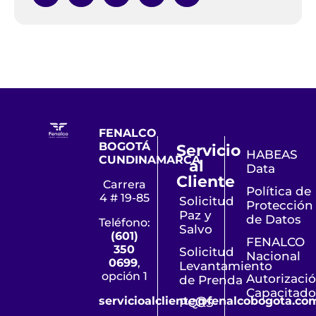
FENALCO
BOGOTÁ
Servicio
HABEAS
CUNDINAMARCA
al
Data
Cliente
Carrera
Política de
4 # 19-85
Solicitud
Protección
Paz y
de Datos
Teléfono:
Salvo
(601)
FENALCO
350
Solicitud
Nacional
0699
,
Levantamiento
opción 1
Autorizaci
de Prenda
Capacitado
servicioalcliente@fenalcobogota.co
PQRS