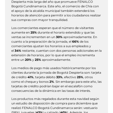
Despierta más larga del año que promueve FENALCO
Bogotá Cundinamarca. Este año, el comercio de Chía con
el apoyo de la alcaldía municipal también extenderá los
horarios de atención para permitir a los ciudadanos realizar
sus compras con mayor tranquilidad.
Los comerciantes esperan que el número de visitantes
aumente en
25%
durante el horario extendido y que las
ventas se incrementen en un
30%
aproximadamente. En
cuanto a la preparación de la jornada, el
66%
de los
comerciantes ajustan los horarios a sus empleados y
el
34%
restante, cuentan con dos personas adicionales en la
extensión de horarios, por lo que el empleo incrementa
entre un
20%
y
25%
aproximadamente.
Los medios de pago más usados históricamente por los
clientes durante la jornada de Bogotá Despierta son: tarjeta
de crédito
41%
, tarjeta débito
33%
, efectivo
25%
, otros
como el cheque y bonos
2%
. Sin embargo para este año, las
tarjetas de crédito podrían bajar en el escalafón como
consecuencias de la dinámica en las tasas de interés.
Los productos más regalados durante esta navidad según
un estudio de disposición de compra para diciembre que
realizó FENALCO Bogotá Cundinamarca serán: vestuario
(58%), juguetes (
43%
) y calzado (
40%
). Además, los