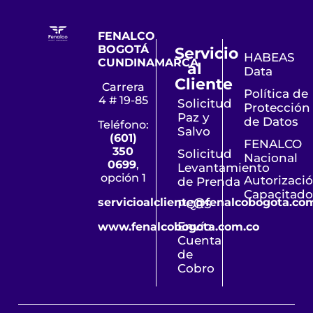
FENALCO
BOGOTÁ
Servicio
HABEAS
CUNDINAMARCA
al
Data
Cliente
Carrera
Política de
4 # 19-85
Solicitud
Protección
Paz y
de Datos
Teléfono:
Salvo
(601)
FENALCO
350
Solicitud
Nacional
0699
,
Levantamiento
opción 1
Autorizaci
de Prenda
Capacitado
servicioalcliente@fenalcobogota.co
PQRS
Envío
www.fenalcobogota.com.co
Cuenta
de
Cobro