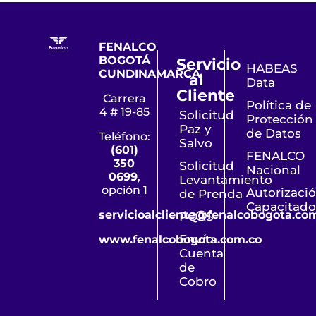
FENALCO
BOGOTÁ
Servicio
HABEAS
CUNDINAMARCA
al
Data
Cliente
Carrera
Política de
4 # 19-85
Solicitud
Protección
Paz y
de Datos
Teléfono:
Salvo
(601)
FENALCO
350
Solicitud
Nacional
0699
,
Levantamiento
opción 1
Autorizaci
de Prenda
Capacitado
servicioalcliente@fenalcobogota.co
PQRS
Envío
www.fenalcobogota.com.co
Cuenta
de
Cobro