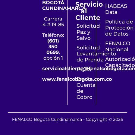
BOGOTÁ
Servicio
HABEAS
CUNDINAMARCA
al
Data
Cliente
Carrera
Política de
4 # 19-85
Solicitud
Protección
Paz y
de Datos
Teléfono:
Salvo
(601)
FENALCO
350
Solicitud
Nacional
0699
,
Levantamiento
opción 1
Autorizaci
de Prenda
Capacitado
servicioalcliente@fenalcobogota.co
PQRS
Envío
www.fenalcobogota.com.co
Cuenta
de
Cobro
FENALCO Bogotá Cundinamarca - Copyright © 2026