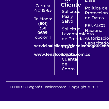
Data
Cliente
Carrera
Política de
4 # 19-85
Solicitud
Protección
Paz y
de Datos
Teléfono:
Salvo
(601)
FENALCO
350
Solicitud
Nacional
0699
,
Levantamiento
opción 1
Autorizaci
de Prenda
Capacitado
servicioalcliente@fenalcobogota.co
PQRS
Envío
www.fenalcobogota.com.co
Cuenta
de
Cobro
FENALCO Bogotá Cundinamarca - Copyright © 2026