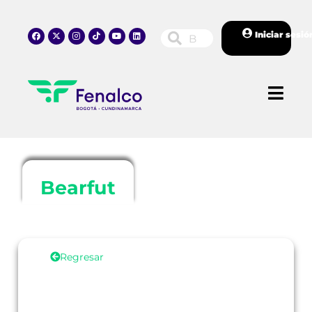
Iniciar sesió
Bearfut
Regresar