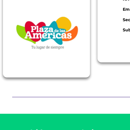
Em
Sec
Sub