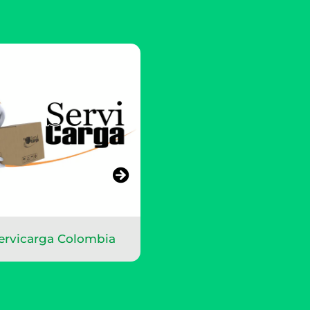
ervicarga Colombia
City Parking