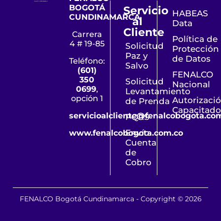
BOGOTÁ
Servicio
HABEAS
CUNDINAMARCA
al
Data
Cliente
Carrera
Política de
4 # 19-85
Solicitud
Protección
Paz y
de Datos
Teléfono:
Salvo
(601)
FENALCO
350
Solicitud
Nacional
0699
,
Levantamiento
opción 1
Autorizaci
de Prenda
Capacitado
servicioalcliente@fenalcobogota.co
PQRS
Envío
www.fenalcobogota.com.co
Cuenta
de
Cobro
FENALCO Bogotá Cundinamarca - Copyright © 2026