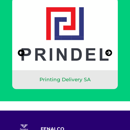
Printing Delivery SA
FENALCO