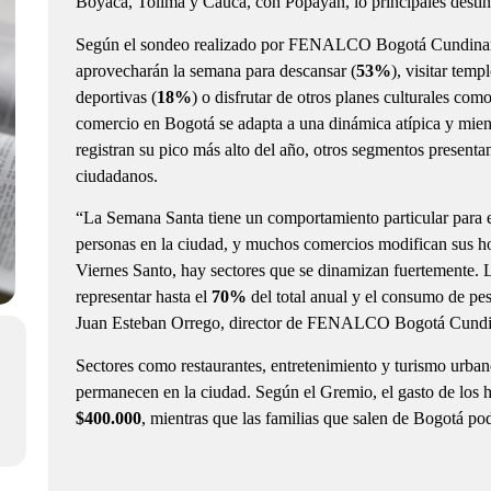
Boyacá, Tolima y Cauca, con Popayán, lo principales destino
Según el sondeo realizado por FENALCO Bogotá Cundinama
aprovecharán la semana para descansar (
53%
), visitar temp
deportivas (
18%
) o disfrutar de otros planes culturales com
comercio en Bogotá se adapta a una dinámica atípica y mient
registran su pico más alto del año, otros segmentos presenta
ciudadanos.
“La Semana Santa tiene un comportamiento particular para e
personas en la ciudad, y muchos comercios modifican sus ho
Viernes Santo, hay sectores que se dinamizan fuertemente. L
representar hasta el
70%
del total anual y el consumo de pe
Juan Esteban Orrego, director de FENALCO Bogotá Cund
Sectores como restaurantes, entretenimiento y turismo urban
permanecen en la ciudad. Según el Gremio, el gasto de los h
$400.000
, mientras que las familias que salen de Bogotá po