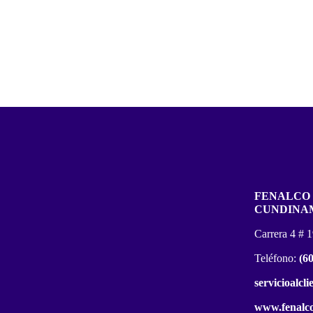
FENALCO
CUNDINA
Carrera 4 # 
Teléfono:
(6
servicioalcl
www.fenalco