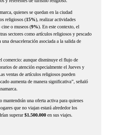
s y referentes de turismo religioso.
rca, quienes se quedan en la ciudad
los religiosos (
15%
), realizar actividades
o cine o museos (
9%
). En este contexto, el
ras sectores como artículos religiosos y pescado
n una desaceleración asociada a la salida de
l comercio: aunque disminuye el flujo de
rarios de atención especialmente el Jueves y
as ventas de artículos religiosos pueden
scado aumenta de manera significativa”, señaló
inamarca.
o mantendrán una oferta activa para quienes
ogares que no viajan estará alrededor los
drían superar
$1.500.000
en sus viajes.