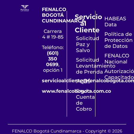
FENALCO
BOGOTÁ
Servicio
HABEAS
CUNDINAMARCA
al
Data
Cliente
Carrera
Política de
4 # 19-85
Solicitud
Protección
Paz y
de Datos
Teléfono:
Salvo
(601)
FENALCO
350
Solicitud
Nacional
0699
,
Levantamiento
opción 1
Autorizaci
de Prenda
Capacitado
servicioalcliente@fenalcobogota.co
PQRS
Envío
www.fenalcobogota.com.co
Cuenta
de
Cobro
FENALCO Bogotá Cundinamarca - Copyright © 2026