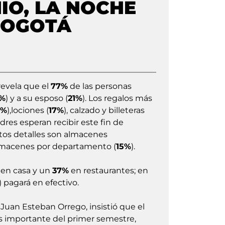
NIO, LA NOCHE
BOGOTÁ
evela que el
77%
de las personas
%
) y a su esposo (
21%
). Los regalos más
5%
),lociones (
17%
), calzado y billeteras
adres esperan recibir este fin de
tos detalles son almacenes
almacenes por departamento (
15%
).
 en casa y un
37%
en restaurantes; en
) pagará en efectivo.
uan Esteban Orrego, insistió que el
s importante del primer semestre,