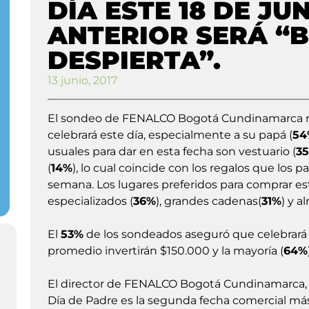
DÍA ESTE 18 DE JU
ANTERIOR SERÁ “
DESPIERTA”.
13 junio, 2017
El sondeo de FENALCO Bogotá Cundinamarca r
celebrará este día, especialmente a su papá (
54
usuales para dar en esta fecha son vestuario (
3
(
14%
), lo cual coincide con los regalos que los p
semana. Los lugares preferidos para comprar es
especializados (
36%
), grandes cadenas(
31%
) y 
El
53%
de los sondeados aseguró que celebrará
promedio invertirán $150.000 y la mayoría (
64%
El director de FENALCO Bogotá Cundinamarca, J
Día de Padre es la segunda fecha comercial má