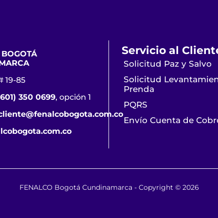
Servicio al Client
 BOGOTÁ
MARCA
Solicitud Paz y Salvo
Solicitud Levantamie
# 19-85
Prenda
(601) 350 0699
, opción 1
PQRS
lcliente@fenalcobogota.com.co
Envío Cuenta de Cobr
lcobogota.com.co
FENALCO Bogotá Cundinamarca - Copyright © 2026